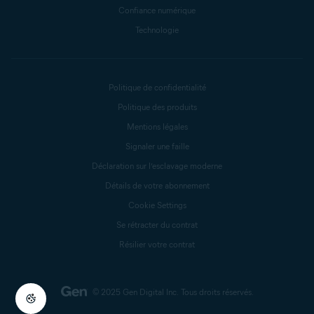
Confiance numérique
Technologie
Politique de confidentialité
Politique des produits
Mentions légales
Signaler une faille
Déclaration sur l’esclavage moderne
Détails de votre abonnement
Cookie Settings
Se rétracter du contrat
Résilier votre contrat
© 2025 Gen Digital Inc.
Tous droits réservés.