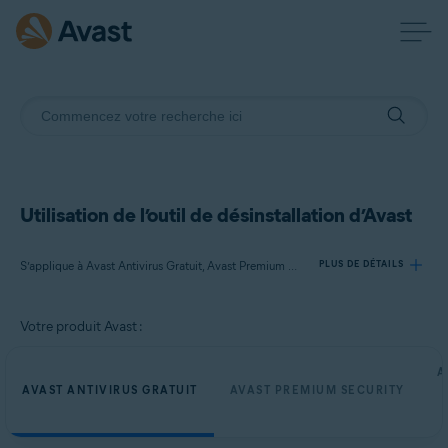
Utilisation de l’outil de désinstallation d’Avast
S’applique à Avast Antivirus Gratuit, Avast Premium Security, Avast One, Avast Secure Browser
PLUS DE DÉTAILS
Votre produit Avast :
Produits:
Avast Antivirus Gratuit
A
Avast Premium Security
AVAST ANTIVIRUS GRATUIT
AVAST PREMIUM SECURITY
Avast One
Avast Secure Browser