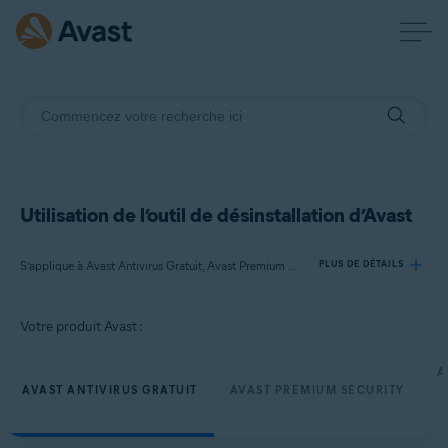
Utilisation de l’outil de désinstallation d’Avast
S’applique à Avast Antivirus Gratuit, Avast Premium Security, Avast One, Avast Secure Browser
PLUS DE DÉTAILS
Votre produit Avast :
Produits:
Avast Antivirus Gratuit
A
Avast Premium Security
AVAST ANTIVIRUS GRATUIT
AVAST PREMIUM SECURITY
Avast One
Avast Secure Browser