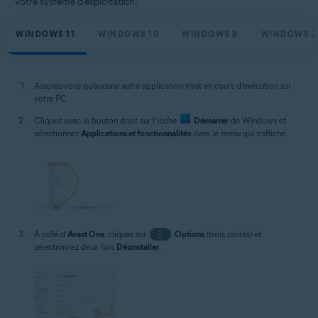
Votre système d'exploitation:
WINDOWS 11
WINDOWS 10
WINDOWS 8
WINDOWS 7
Assurez-vous qu’aucune autre application n’est en cours d’exécution sur
votre PC.
Cliquez avec le bouton droit sur l’icône
Démarrer
de Windows et
sélectionnez
Applications et fonctionnalités
dans le menu qui s’affiche.
À côté d’
Avast One
, cliquez sur
⋮
Options
(trois points) et
sélectionnez deux fois
Désinstaller
.