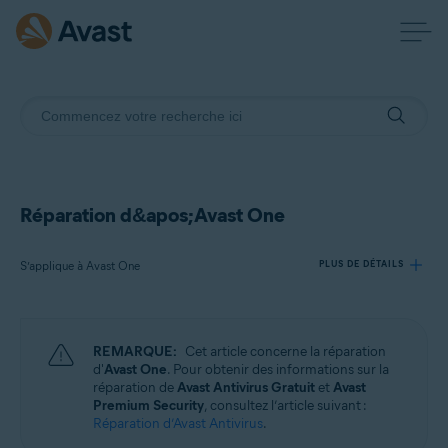
Réparation d&apos;Avast One
S’applique à Avast One
PLUS DE DÉTAILS
Produits:
REMARQUE:
Cet article concerne la réparation
Avast One
d'
Avast One
. Pour obtenir des informations sur la
réparation de
Avast Antivirus Gratuit
et
Avast
Premium Security
, consultez l’article suivant :
Systèmes d'exploitation:
Réparation d’Avast Antivirus
.
Windows