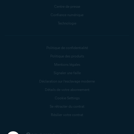
Centre de presse
Confiance numérique
Technologie
Politique de confidentialité
Politique des produits
Mentions légales
Signaler une faille
Déclaration sur l’esclavage moderne
Détails de votre abonnement
Cookie Settings
Se rétracter du contrat
Résilier votre contrat