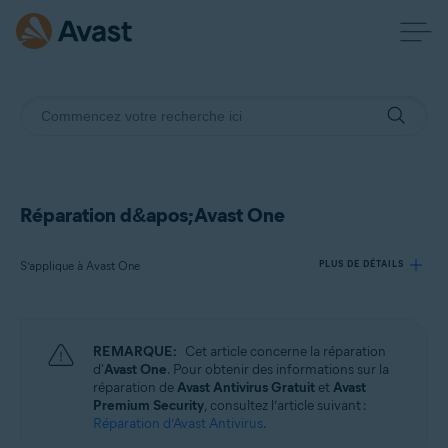
Réparation d&apos;Avast One
S’applique à Avast One
PLUS DE DÉTAILS
Produits:
REMARQUE:
Cet article concerne la réparation
Avast One
d'
Avast One
. Pour obtenir des informations sur la
réparation de
Avast Antivirus Gratuit
et
Avast
Premium Security
, consultez l’article suivant :
Systèmes d'exploitation:
Réparation d’Avast Antivirus
.
Windows