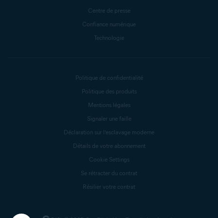
Centre de presse
Confiance numérique
Technologie
Politique de confidentialité
Politique des produits
Mentions légales
Signaler une faille
Déclaration sur l’esclavage moderne
Détails de votre abonnement
Cookie Settings
Se rétracter du contrat
Résilier votre contrat