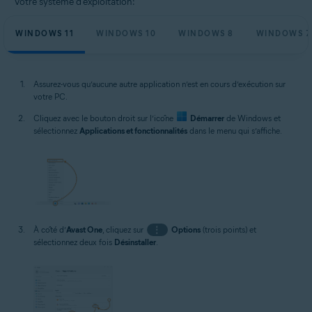
Votre système d'exploitation:
WINDOWS 11
WINDOWS 10
WINDOWS 8
WINDOWS 7
Assurez-vous qu’aucune autre application n’est en cours d’exécution sur
votre PC.
Cliquez avec le bouton droit sur l’icône
Démarrer
de Windows et
sélectionnez
Applications et fonctionnalités
dans le menu qui s’affiche.
À côté d’
Avast One
, cliquez sur
⋮
Options
(trois points) et
sélectionnez deux fois
Désinstaller
.