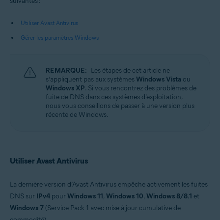
suivantes :
Systèmes d'exploitation:
Utiliser Avast Antivirus
Microsoft Windows 11 Famille/Pro/Entreprise/Éducation
Microsoft Windows 10 Famille/Pro/Entreprise/Éducation (32/64 bits)
Gérer les paramètres Windows
Microsoft Windows 8.1/Professionnel/Entreprise (32/64 bits)
Microsoft Windows 8/Professionnel/Entreprise (32/64 bits)
Microsoft Windows 7 Édition Familiale Basique/Édition Familiale
REMARQUE:
Les étapes de cet article ne
Premium/Professionnel/Entreprise/Édition Intégrale - Service Pack 1
s’appliquent pas aux systèmes
Windows Vista
ou
avec mise à jour cumulative de commodité (32/64 bits)
Windows XP
. Si vous rencontrez des problèmes de
fuite de DNS dans ces systèmes d’exploitation,
nous vous conseillons de passer à une version plus
récente de Windows.
Utiliser Avast Antivirus
La dernière version d’Avast Antivirus empêche activement les fuites
DNS sur
IPv4
pour
Windows 11
,
Windows 10
,
Windows 8/8.1
et
Windows 7
(Service Pack 1 avec mise à jour cumulative de
commodité).