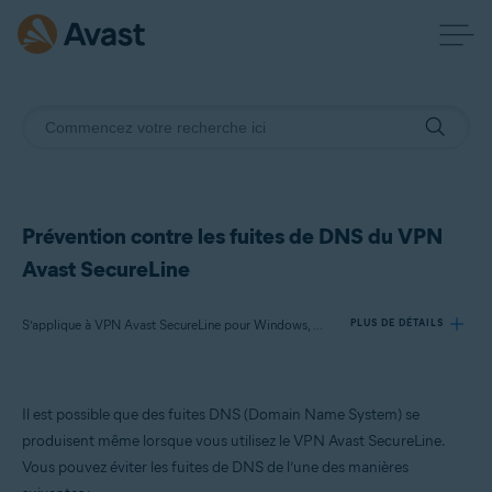
Prévention contre les fuites de DNS du VPN
Avast SecureLine
S’applique à VPN Avast SecureLine pour Windows, Avast Premium Security pour Windows, Avast Antivirus Gratuit pour Windows
PLUS DE DÉTAILS
Produits:
Il est possible que des fuites DNS (Domain Name System) se
VPN Avast SecureLine 5.x pour Windows
produisent même lorsque vous utilisez le VPN Avast SecureLine.
Avast Premium Security 24.x pour Windows
Vous pouvez éviter les fuites de DNS de l’une des manières
Avast Antivirus Gratuit 24.x pour Windows