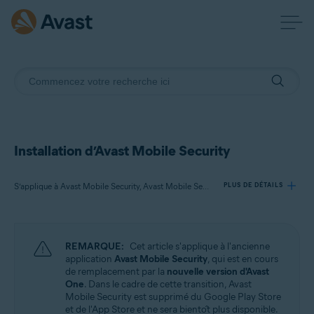
Installation d’Avast Mobile Security
S’applique à Avast Mobile Security, Avast Mobile Security Premium, Avast Mobile Security Ultimate
PLUS DE DÉTAILS
Produits:
REMARQUE:
Cet article s'applique à l'ancienne
Avast Mobile Security
application
Avast Mobile Security
, qui est en cours
Avast Mobile Security Premium
de remplacement par la
nouvelle version d'Avast
Avast Mobile Security Ultimate
One
. Dans le cadre de cette transition, Avast
Mobile Security est supprimé du Google Play Store
et de l'App Store et ne sera bientôt plus disponible.
Systèmes d'exploitation: