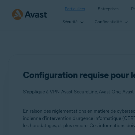
Particuliers
Entreprises
Pa
Sécurité
Confidentialité
Configuration requise pour l
S’applique à VPN Avast SecureLine, Avast One, Avas
En raison des réglementations en matière de cybersécu
Produits:
indienne d'intervention d'urgence informatique (CERT-I
les horodatages, et plus encore. Ces informations do
VPN Avast SecureLine
Avast One