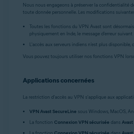
Nous nous engageons à préserver la confidentialité de
Avast Mobile Security Premium
toute donnée personnelle. Les modifications suivantes
Avast Secure Browser PRO
Systèmes d'exploitation:
Toutes les fonctions du VPN Avast sont désormais 
physiquement en Inde, le message d'erreur suivant s
Windows, macOS, Android et iOS
L'accès aux serveurs indiens n'est plus disponible, q
Vous pouvez toujours utiliser nos fonctions VPN lors
Applications concernées
La restriction d'accès au VPN s'applique aux applicati
VPN Avast SecureLine
sous Windows, MacOS, And
La fonction
Connexion VPN sécurisée
dans
Avast
La fonction
Connexion VPN sécurisée
dans
Avast