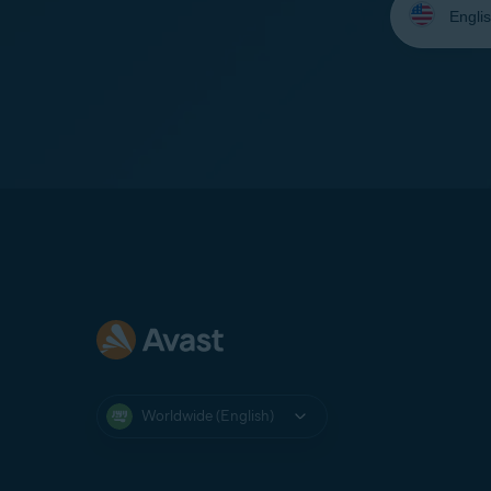
your
language:
Worldwide (English)