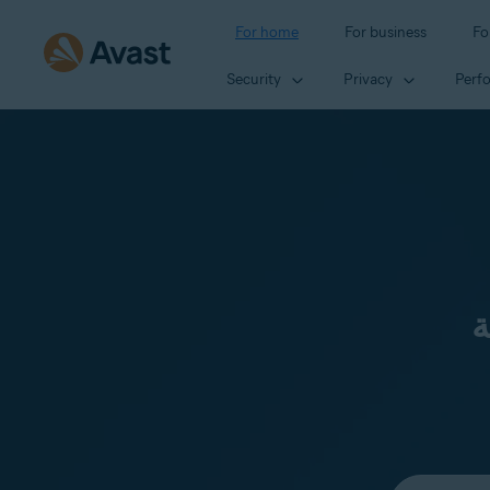
For home
For business
Fo
Security
Privacy
Perf
ة
Select