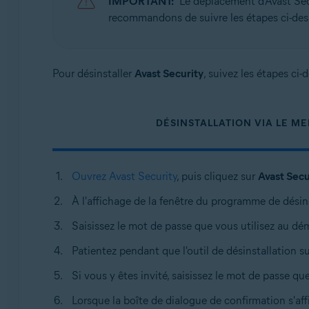
IMPORTANT:
Le déplacement d'Avast Sec
Systèmes d'exploitation:
recommandons de suivre les étapes ci-des
Apple macOS 13.x (Ventura)
Apple macOS 12.x (Monterey)
Apple macOS 11.x (Big Sur)
Pour désinstaller
Avast Security
, suivez les étapes ci
Apple macOS 10.15.x (Catalina)
Apple macOS 10.14.x (Mojave)
Apple macOS 10.13.x (High Sierra)
DÉSINSTALLATION VIA LE M
Apple macOS 10.12.x (Sierra)
Apple Mac OS X 10.11.x (El Capitan)
Ouvrez Avast Security
, puis cliquez sur
Avast Secu
À l'affichage de la fenêtre du programme de désins
Saisissez le mot de passe que vous utilisez au dé
Patientez pendant que l'outil de désinstallation 
Si vous y êtes invité, saisissez le mot de passe q
Lorsque la boîte de dialogue de confirmation s'aff