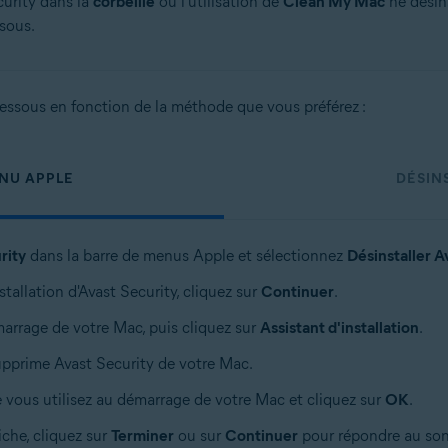
urity dans la
corbeille
ou l'utilisation de
Clean My Mac
ne désin
sous.
-dessous en fonction de la méthode que vous préférez :
ENU APPLE
DÉSINS
rity
dans la barre de menus Apple et sélectionnez
Désinstaller A
tallation d'Avast Security, cliquez sur
Continuer
.
marrage de votre Mac, puis cliquez sur
Assistant d'installation
.
supprime Avast Security de votre Mac.
ue vous utilisez au démarrage de votre Mac et cliquez sur
OK
.
iche, cliquez sur
Terminer
ou sur
Continuer
pour répondre au son