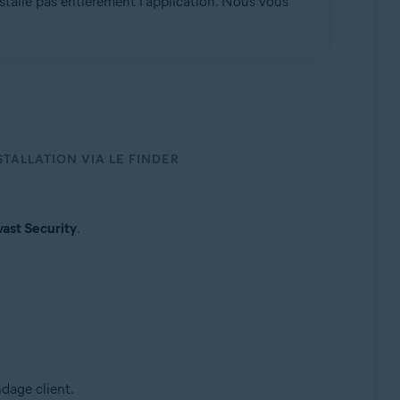
stalle pas entièrement l'application. Nous vous
TALLATION VIA LE FINDER
vast Security
.
dage client.