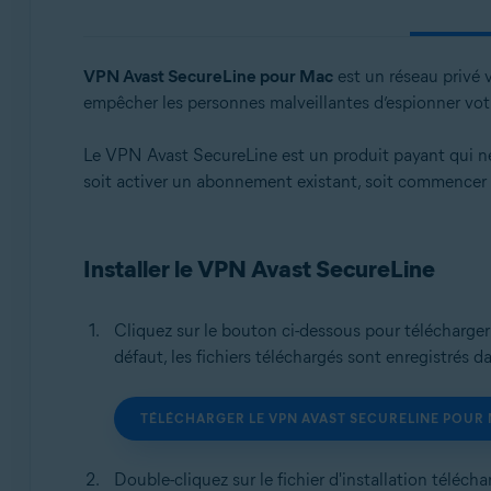
Systèmes d'exploitation:
Windows, macOS, Android, iOS
VPN Avast SecureLine pour Mac
est un réseau privé v
empêcher les personnes malveillantes d’espionner votre
Le VPN Avast SecureLine est un produit payant qui néce
soit activer un abonnement existant, soit commencer u
Installer le VPN Avast SecureLine
Cliquez sur le bouton ci-dessous pour télécharger l
défaut, les fichiers téléchargés sont enregistrés d
TÉLÉCHARGER LE VPN AVAST SECURELINE POUR
Double-cliquez sur le fichier d'installation téléch