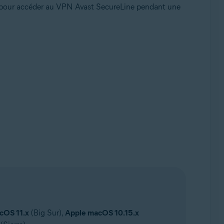
t pour accéder au VPN Avast SecureLine pendant une
cOS 11.x
(Big Sur),
Apple macOS 10.15.x