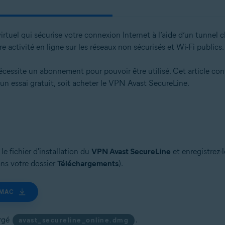
irtuel qui sécurise votre connexion Internet à l’aide d’un tunnel
 activité en ligne sur les réseaux non sécurisés et Wi-Fi publics.
ssite un abonnement pour pouvoir être utilisé. Cet article contie
n essai gratuit, soit acheter le VPN Avast SecureLine.
e fichier d'installation du
VPN Avast SecureLine
et enregistrez-
ans votre dossier
Téléchargements
).
 MAC
argé
.
avast_secureline_online.dmg