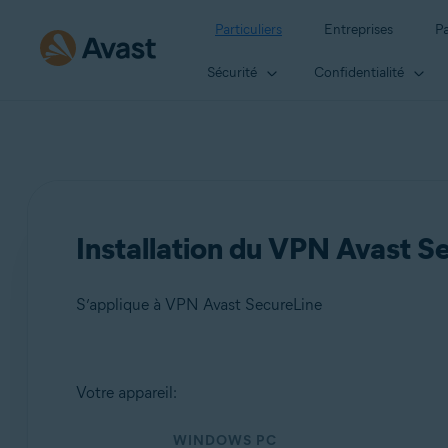
Particuliers
Entreprises
Pa
Sécurité
Confidentialité
Installation du VPN Avast S
S’applique à VPN Avast SecureLine
Produits:
Votre appareil:
VPN Avast SecureLine
WINDOWS PC