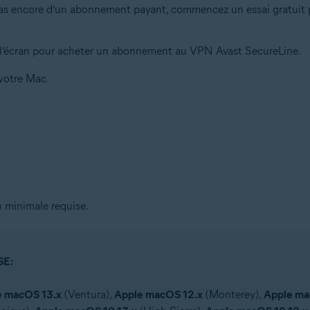
 pas encore d’un abonnement payant, commencez un essai gratui
 à l’écran pour acheter un abonnement au VPN Avast SecureLine.
votre Mac.
n minimale requise.
SE:
e macOS 13.x
(Ventura),
Apple macOS 12.x
(Monterey),
Apple ma