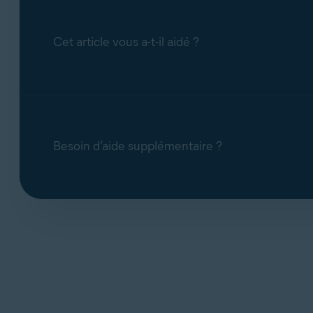
Lorsque vous contactez le support technique
votre problème.
Cet article vous a-t-il aidé ?
Lorsque vous achetez des produits ou service
et à améliorer le processus d’achat.
Lorsque nous sommes confrontés à un bug log
des outils analytiques tiers pour nous aid
Besoin d’aide supplémentaire ?