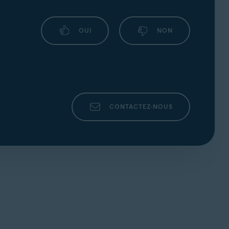
artenaire de support pour vous aider à résoudre
OUI
NON
 analytiques tiers pour nous aider à analyser
nées (p.ex., l’adresseIP) sont traitées par
CONTACTEZ-NOUS