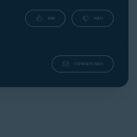
arceiro de suporte para fornecer a você ajuda
e análise de terceiros para nos ajudar a
SIM
NÃO
ço IP, são processados por ferramentas de
CONTATE-NOS