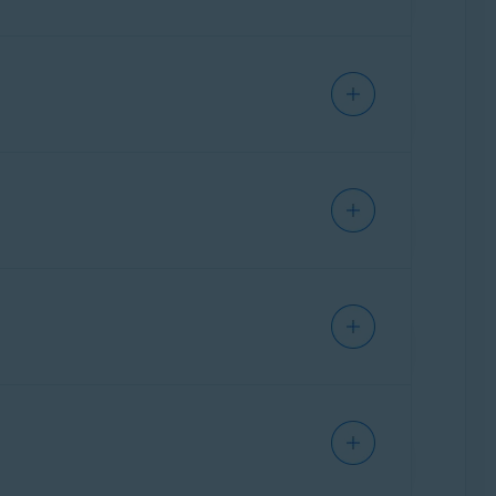
 de todos os dados que coletamos e
ocessados, ou caso eles tenham sido coletados
rosos de segurança e práticas comuns do
ontinuamente identificar e implantar soluções
aneçam seguros e protegidos.
perem seus interesses, direitos e liberdades,
produto e na
ar quando solicitado e cooperar com as
il para:
dpo@avast.com
licáveis, incluindo a GDPR.