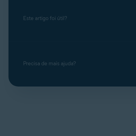
Ao entrar em contato com o suporte técnico
com seu problema.
Este artigo foi útil?
Quando você compra produtos ou serviços, 
analisar e melhorar o processo de compra.
Quando tivermos um bug de software, uma p
análise de terceiros para nos ajudar a comp
Precisa de mais ajuda?