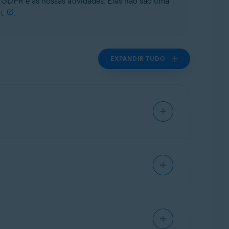
à GDPR e às nossas atividades. Elas não são uma
t
.
EXPANDIR TUDO
 vigor em 25 de maio de 2018 e rege o
o mundo. A GDPR trouxe novas bases que
 privacidade como design, o que significa que
mplia os direitos que você tem como titular
dados pessoais. Ela também expande esses