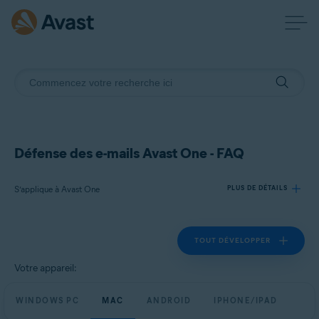
Défense des e-mails Avast One - FAQ
S’applique à Avast One
PLUS DE DÉTAILS
TOUT DÉVELOPPER
Produits:
Avast One
Votre appareil:
Systèmes d'exploitation:
WINDOWS PC
MAC
ANDROID
IPHONE/IPAD
Windows, macOS, Android et iOS