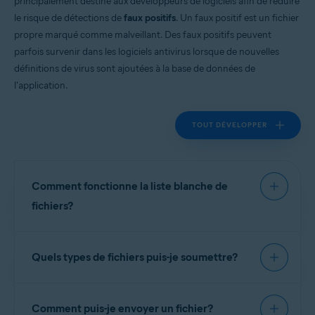
principalement destiné aux développeurs de logiciels afin de réduire
le risque de détections de
faux positifs
. Un faux positif est un fichier
propre marqué comme malveillant. Des faux positifs peuvent
parfois survenir dans les logiciels antivirus lorsque de nouvelles
définitions de virus sont ajoutées à la base de données de
l'application.
TOUT DÉVELOPPER
Comment fonctionne la liste blanche de
fichiers?
Lorsque vous envoyez des fichiers d'application
Quels types de fichiers puis-je soumettre?
aux
Laboratoires de menaces Avast
, les analystes
examinent le logiciel pour détecter toute activité
malveillante ou indésirable. Les applications qui
N'envoyez les fichiers que si vous avez
sont à la fois exemptes de malwares et conformes
Comment puis-je envoyer un fichier?
l'autorisation de demander l'approbation.