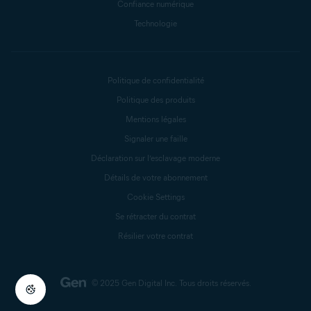
Confiance numérique
Technologie
Politique de confidentialité
Politique des produits
Mentions légales
Signaler une faille
Déclaration sur l’esclavage moderne
Détails de votre abonnement
Cookie Settings
Se rétracter du contrat
Résilier votre contrat
© 2025 Gen Digital Inc.
Tous droits réservés.