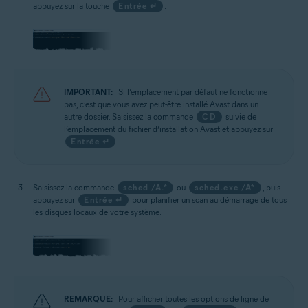
appuyez sur la touche
Entrée ↵
.
IMPORTANT:
Si l’emplacement par défaut ne fonctionne
pas, c’est que vous avez peut-être installé Avast dans un
autre dossier. Saisissez la commande
CD
suivie de
l’emplacement du fichier d’installation Avast et appuyez sur
Entrée ↵
.
Saisissez la commande
sched /A.*
ou
sched.exe /A*
, puis
appuyez sur
Entrée ↵
pour planifier un scan au démarrage de tous
les disques locaux de votre système.
REMARQUE:
Pour afficher toutes les options de ligne de