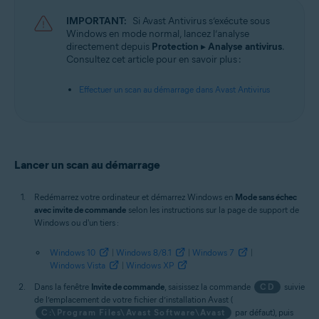
Systèmes d'exploitation:
IMPORTANT:
Si Avast Antivirus s’exécute sous
Microsoft Windows 11 Famille/Professionnel/Entreprise/Éducation
Windows en mode normal, lancez l’analyse
Microsoft Windows 10 Famille/Professionnel/Entreprise/
directement depuis
Protection
▸
Analyse antivirus
.
Éducation (32/64 bits)
Consultez cet article pour en savoir plus :
Microsoft Windows 8.1/Professionnel/Entreprise (32/64 bits)
Microsoft Windows 8/Professionnel/Entreprise (32/64 bits)
Effectuer un scan au démarrage dans Avast Antivirus
Microsoft Windows 7 Édition Familiale Basique/Édition Familiale
Premium/Professionnel/Entreprise/Édition Intégrale - Service Pack 1
avec mise à jour cumulative de commodité (32/64 bits)
Lancer un scan au démarrage
Redémarrez votre ordinateur et démarrez Windows en
Mode sans échec
avec invite de commande
selon les instructions sur la page de support de
Windows ou d'un tiers :
Windows 10
|
Windows 8/8.1
|
Windows 7
|
Windows Vista
|
Windows XP
Dans la fenêtre
Invite de commande
, saisissez la commande
CD
suivie
de l’emplacement de votre fichier d’installation Avast (
C:\Program Files\Avast Software\Avast
par défaut), puis