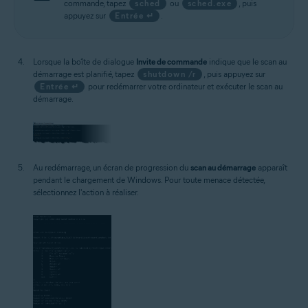
commande, tapez
sched
ou
sched.exe
, puis
appuyez sur
Entrée ↵
.
Lorsque la boîte de dialogue
Invite de commande
indique que le scan au
démarrage est planifié, tapez
shutdown /r
, puis appuyez sur
Entrée ↵
pour redémarrer votre ordinateur et exécuter le scan au
démarrage.
Au redémarrage, un écran de progression du
scan au démarrage
apparaît
pendant le chargement de Windows. Pour toute menace détectée,
sélectionnez l'action à réaliser.