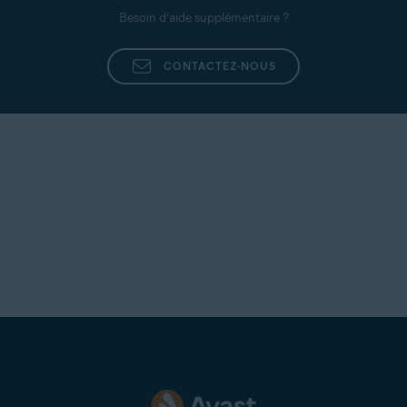
Besoin d’aide supplémentaire ?
REMARQUE:
Pour que Real Site
fonctionne, le pare-feu de votre
CONTACTEZ-NOUS
réseau ne doit pas bloquer le
port
UDP 443
et le
port UDP 53
ne
doit pas bloquer le DNS avec
chiffrement.