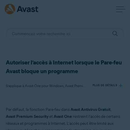
Autoriser l’accès à Internet lorsque le Pare-feu
Avast bloque un programme
S’applique à Avast One pour Windows, Avast Premium Security pour Windows, Avast Antivirus Gratuit pour Windows
PLUS DE DÉTAILS
Produits:
Par défaut, la fonction Pare-feu dans
Avast Antivirus Gratuit
,
Avast One 23.x pour Windows
Avast Premium Security
et
Avast One
restreint l’accès de certains
Avast Premium Security 23.x pour Windows
réseaux et programmes à Internet. L’accès peut être limité aux
Avast Antivirus Gratuit 23.x pour Windows