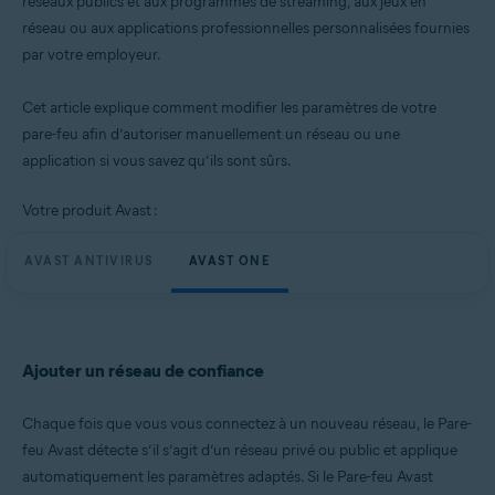
réseaux publics et aux programmes de streaming, aux jeux en
réseau ou aux applications professionnelles personnalisées fournies
Systèmes d'exploitation:
par votre employeur.
Microsoft Windows 11 Famille/Pro/Entreprise/Éducation
Microsoft Windows 10 Famille/Pro/Entreprise/Éducation (32/64 bits)
Microsoft Windows 8.1/Professionnel/Entreprise (32/64 bits)
Cet article explique comment modifier les paramètres de votre
Microsoft Windows 8/Professionnel/Entreprise (32/64 bits)
pare-feu afin d’autoriser manuellement un réseau ou une
Microsoft Windows 7 Édition Familiale Basique/Édition Familiale
application si vous savez qu’ils sont sûrs.
Premium/Professionnel/Entreprise/Édition Intégrale - Service Pack 1
avec mise à jour cumulative de commodité (32/64 bits)
Votre produit Avast :
AVAST ANTIVIRUS
AVAST ONE
Ajouter un réseau de confiance
Chaque fois que vous vous connectez à un nouveau réseau, le Pare-
feu Avast détecte s’il s’agit d’un réseau privé ou public et applique
automatiquement les paramètres adaptés. Si le Pare-feu Avast