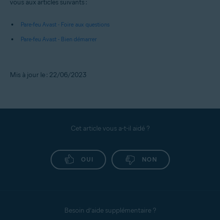
vous aux articles suivants :
Pare-feu Avast - Foire aux questions
Pare-feu Avast - Bien démarrer
Mis à jour le : 22/06/2023
Cet article vous a-t-il aidé ?
OUI
NON
Besoin d’aide supplémentaire ?