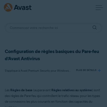
Configuration de règles basiques du Pare-feu
d’Avast Antivirus
S’applique à Avast Premium Security pour Windows, Avast AntiVirus Gratuit pour Windows
PLUS DE DÉTAILS
Produits:
Les
Règles de base
(auparavant
Règles relatives au système
) sont
Avast Premium Security 23.x pour Windows
des règles de Pare-feu qui contrôlent le trafic réseau pour les types
Avast AntiVirus Gratuit 23.x pour Windows
de connexions les plus courants en fonction des capacités du