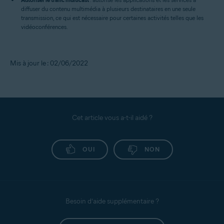
diffuser du contenu multimédia à plusieurs destinataires en une seule
transmission, ce qui est nécessaire pour certaines activités telles que les
vidéoconférences.
Mis à jour le : 02/06/2022
Cet article vous a-t-il aidé ?
OUI
NON
Besoin d’aide supplémentaire ?