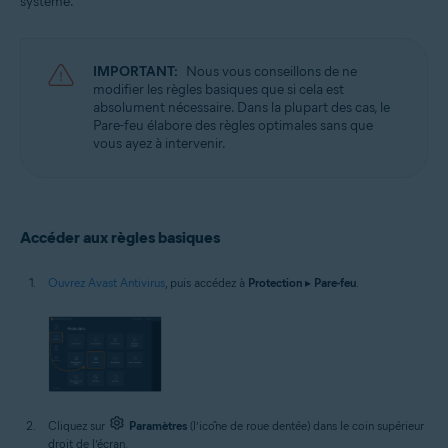
système.
Systèmes d'exploitation:
Microsoft Windows 11 Famille/Pro/Entreprise/Éducation
Microsoft Windows 10 Famille/Pro/Entreprise/Éducation (32/64 bits)
IMPORTANT:
Nous vous conseillons de ne
Microsoft Windows 8.1/Professionnel/Entreprise (32/64 bits)
modifier les règles basiques que si cela est
Microsoft Windows 8/Professionnel/Entreprise (32/64 bits)
absolument nécessaire. Dans la plupart des cas, le
Microsoft Windows 7 Édition Familiale Basique/Édition Familiale
Pare-feu élabore des règles optimales sans que
Premium/Professionnel/Entreprise/Édition Intégrale - Service Pack 1
vous ayez à intervenir.
avec mise à jour cumulative de commodité (32/64 bits)
Accéder aux règles basiques
Ouvrez Avast Antivirus
, puis accédez à
Protection
▸
Pare-feu
.
Cliquez sur
Paramètres
(l’icône de roue dentée) dans le coin supérieur
droit de l’écran.