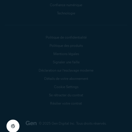
Confiance numérique
Technologie
Politique de confidentialité
Politique des produits
Mentions légales
Signaler une faille
Déclaration sur l’esclavage moderne
Détails de votre abonnement
Cookie Settings
Se rétracter du contrat
Résilier votre contrat
© 2025 Gen Digital Inc.
Tous droits réservés.