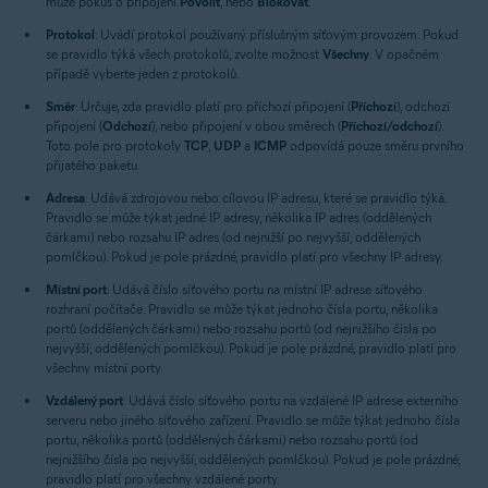
může pokus o připojení
Povolit
, nebo
Blokovat
.
Protokol
: Uvádí protokol používaný příslušným síťovým provozem. Pokud
se pravidlo týká všech protokolů, zvolte možnost
Všechny
. V opačném
případě vyberte jeden z protokolů.
Směr
: Určuje, zda pravidlo platí pro příchozí připojení (
Příchozí
), odchozí
připojení (
Odchozí
), nebo připojení v obou směrech (
Příchozí/odchozí
).
Toto pole pro protokoly
TCP
,
UDP
a
ICMP
odpovídá pouze směru prvního
přijatého paketu.
Adresa
: Udává zdrojovou nebo cílovou IP adresu, které se pravidlo týká.
Pravidlo se může týkat jedné IP adresy, několika IP adres (oddělených
čárkami) nebo rozsahu IP adres (od nejnižší po nejvyšší; oddělených
pomlčkou). Pokud je pole prázdné, pravidlo platí pro všechny IP adresy.
Místní port
: Udává číslo síťového portu na místní IP adrese síťového
rozhraní počítače. Pravidlo se může týkat jednoho čísla portu, několika
portů (oddělených čárkami) nebo rozsahu portů (od nejnižšího čísla po
nejvyšší; oddělených pomlčkou). Pokud je pole prázdné, pravidlo platí pro
všechny místní porty.
Vzdálený port
: Udává číslo síťového portu na vzdálené IP adrese externího
serveru nebo jiného síťového zařízení. Pravidlo se může týkat jednoho čísla
portu, několika portů (oddělených čárkami) nebo rozsahu portů (od
nejnižšího čísla po nejvyšší; oddělených pomlčkou). Pokud je pole prázdné,
pravidlo platí pro všechny vzdálené porty.