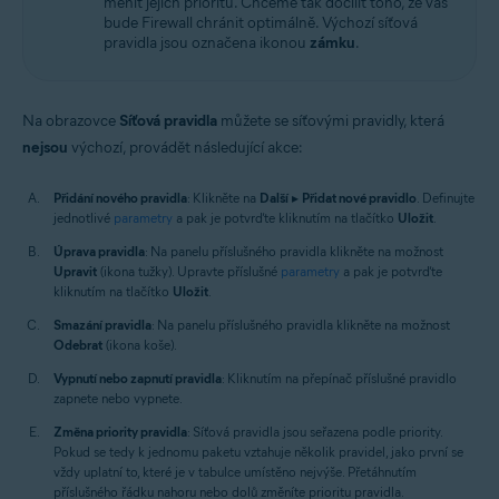
měnit jejich prioritu. Chceme tak docílit toho, že vás
bude Firewall chránit optimálně. Výchozí síťová
pravidla jsou označena ikonou
zámku
.
Na obrazovce
Síťová pravidla
můžete se síťovými pravidly, která
nejsou
výchozí, provádět následující akce:
Přidání nového pravidla
: Klikněte na
Další
▸
Přidat nové pravidlo
. Definujte
jednotlivé
parametry
a pak je potvrďte kliknutím na tlačítko
Uložit
.
Úprava pravidla
: Na panelu příslušného pravidla klikněte na možnost
Upravit
(ikona tužky). Upravte příslušné
parametry
a pak je potvrďte
kliknutím na tlačítko
Uložit
.
Smazání pravidla
: Na panelu příslušného pravidla klikněte na možnost
Odebrat
(ikona koše).
Vypnutí nebo zapnutí pravidla
: Kliknutím na přepínač příslušné pravidlo
zapnete nebo vypnete.
Změna priority pravidla
: Síťová pravidla jsou seřazena podle priority.
Pokud se tedy k jednomu paketu vztahuje několik pravidel, jako první se
vždy uplatní to, které je v tabulce umístěno nejvýše. Přetáhnutím
příslušného řádku nahoru nebo dolů změníte prioritu pravidla.