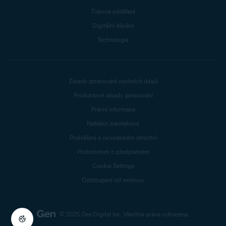
Tiskové oddělení
Digitální důvěra
Technologie
Zásady zpracování osobních údajů
Produktové zásady zpracování
Právní informace
Nahlásit zranitelnost
Prohlášení o novodobém otroctví
Podrobnosti o předplatném
Cookie Settings
Odstoupení od smlouvy
© 2025 Gen Digital Inc.
Všechna práva vyhrazena.