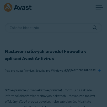
Nastavení síťových pravidel Firewallu v
aplikaci Avast Antivirus
ZOBRAZIT PODROBNOSTI
Platí pro Avast Premium Security pro Windows, Avast Free Antivirus pro Windows
Produkty:
Síťová pravidla
(dříve
Paketová pravidla
) umožňují na základě
Avast Premium Security 23.x pro Windows
informací obsažených v síťových paketech určovat, zda má být
Avast Free Antivirus 23.x pro Windows
příslušný síťový provoz povolen, nebo zablokován. Mezi tyto