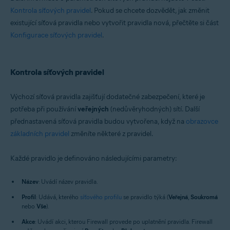
Kontrola síťových pravidel
. Pokud se chcete dozvědět, jak změnit
existující síťová pravidla nebo vytvořit pravidla nová, přečtěte si část
Konfigurace síťových pravidel
.
Kontrola síťových pravidel
Výchozí síťová pravidla zajišťují dodatečné zabezpečení, které je
potřeba při používání
veřejných
(nedůvěryhodných) sítí. Další
přednastavená síťová pravidla budou vytvořena, když na
obrazovce
základních pravidel
změníte některé z pravidel.
Každé pravidlo je definováno následujícími parametry:
Název
: Uvádí název pravidla.
Profil
: Udává, kterého
síťového profilu
se pravidlo týká (
Veřejná
,
Soukromá
nebo
Vše
).
Akce
: Uvádí akci, kterou Firewall provede po uplatnění pravidla. Firewall