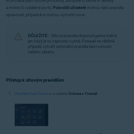
informace patří síťové protokoly, zdrojové či cílové IP adresy
Operační systémy:
a místní či vzdálené porty.
Pokročilí uživatelé
mohou tato pravidla
Microsoft Windows 11 Home / Pro / Enterprise / Education
spravovat, případně si mohou vytvořit nová.
Microsoft Windows 10 Home / Pro / Enterprise / Education – 32/64bitová
verze
Microsoft Windows 8.1 / Pro / Enterprise – 32/64bitová verze
Microsoft Windows 8 / Pro / Enterprise – 32/64bitová verze
DŮLEŽITÉ:
Síťová pravidla doporučujeme měnit,
Microsoft Windows 7 Home Basic / Home Premium / Professional /
jen když je to naprosto nutné. Firewall ve většině
Enterprise / Ultimate – Service Pack 1 s aktualizací Convenient Rollup
případů vytváří optimální pravidla bez nutnosti
Update, 32/64bitová verze
vašeho zásahu.
Přístup k sítovým pravidlům
Otevřete Avast Antivirus
a vyberte
Ochrana
▸
Firewall
.