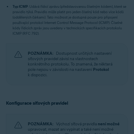
Typ ICMP
: Udává řídicí zprávu (představovanou číselným kódem), které se
pravidlo týká. Pravidlo může platit pro jeden číselný kód nebo více kódů
(oddělených čárkami). Tato možnost je dostupná pouze pro připojení
používající protokol Internet Control Message Protocol (ICMP). Číselné
kódy řídicích zpráv jsou uvedeny v technických specifikacích protokolu
ICMP (RFC 792).
POZNÁMKA:
Dostupnost určitých nastavení
síťových pravidel závisí na vlastnostech
konkrétního protokolu. To znamená, že některá
pole nejsou v závislosti na nastavení
Protokol
k dispozici.
Konfigurace síťových pravidel
POZNÁMKA:
Výchozí síťová pravidla
není možné
upravovat, mazat ani vypínat a také není možné