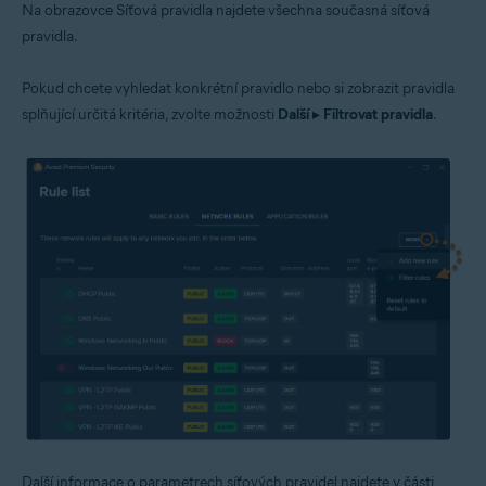
Na obrazovce Síťová pravidla najdete všechna současná síťová
pravidla.
Pokud chcete vyhledat konkrétní pravidlo nebo si zobrazit pravidla
splňující určitá kritéria, zvolte možnosti
Další
▸
Filtrovat pravidla
.
Další informace o parametrech síťových pravidel najdete v části