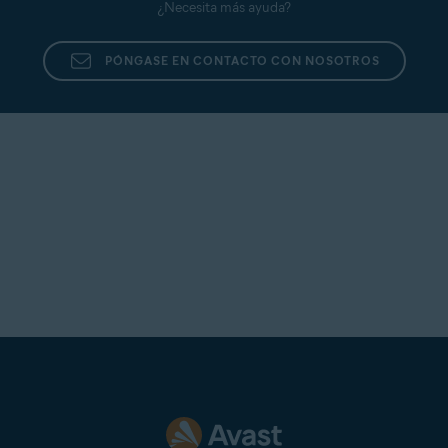
¿Necesita más ayuda?
web de tu entidad financiera. Si no puedes iniciar
sesión, contacta con el servicio de atención al cliente
de tu entidad financiera para resolver el problema.
PÓNGASE EN CONTACTO CON NOSOTROS
La cuenta de la entidad financiera necesita tu atención
:
inicia sesión en tu cuenta de la entidad financiera y
verifica si hay algo que requiera tu atención, como los
términos y condiciones actualizados, un mensaje
promocional, etc.
Fin de la compatibilidad con la entidad financiera
: Tu
entidad financiera ya no es compatible dentro de
nuestra red.