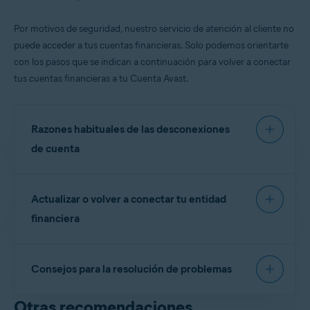
Por motivos de seguridad, nuestro servicio de atención al cliente no
puede acceder a tus cuentas financieras. Solo podemos orientarte
con los pasos que se indican a continuación para volver a conectar
tus cuentas financieras a tu Cuenta Avast.
Razones habituales de las desconexiones
de cuenta
Si has cambiado el nombre de usuario o la contraseña
Actualizar o volver a conectar tu entidad
de tu entidad financiera.
financiera
La autenticación en varios pasos de tu banco.
Actualizaciones de seguridad o del sistema en el sitio
web de tu entidad financiera.
Inicia sesión en tu
Cuenta Avast
.
Consejos para la resolución de problemas
Debajo del mosaico
Protección de identidad
, haz clic
en
Ir al panel de Identidad
.
Las alertas se basan en los umbrales que
Otras recomendaciones