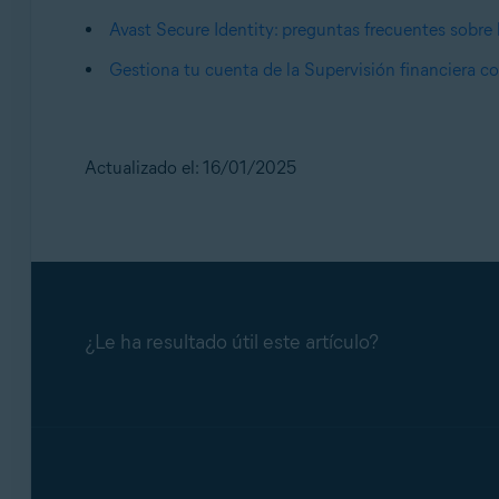
entidad financiera, necesitas actualizar las
Tus cuentas financieras están actualizadas.
Avast Secure Identity: preguntas frecuentes sobre 
No uses la función completar automática
Gestiona tu cuenta de la Supervisión financiera c
Para añadir una nueva cuenta, lee
Gestiona tu 
lugar de que el navegador web o la aplica
Cuenta bloqueada debido a demasiados inte
intentos fallidos de inicio de sesión. Inicia
Actualizado el: 16/01/2025
atención al cliente de tu entidad financiera
La cuenta de la entidad financiera necesita
como los términos y condiciones actualiza
Fin de la compatibilidad con la entidad fin
¿Le ha resultado útil este artículo?