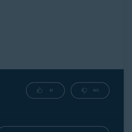
rmitirnos el acceso a tus cuentas financieras.
e inicio de sesión de tu cuenta bancaria en
ente.
 haya bloqueado a causa de demasiados
niciar sesión, contacta con el servicio de
 verifica si hay algo que requiera tu atención,
ra red.
SÍ
NO