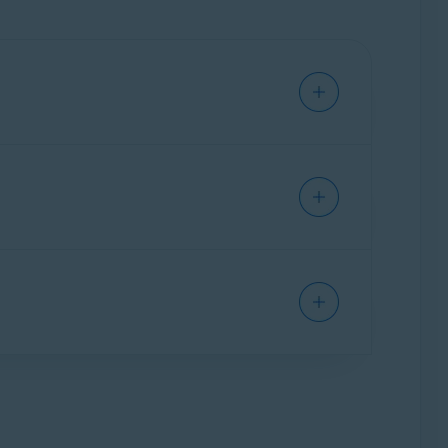
upervisión financiera, asegúrate de que tus
r la conexión.
jemplo, nombre de usuario/contraseña) con tu