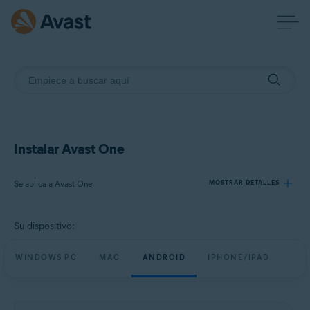
Instalar Avast One
Se aplica a Avast One
MOSTRAR DETALLES
Su dispositivo:
Productos:
Avast One
WINDOWS PC
MAC
ANDROID
IPHONE/IPAD
Sistemas operativos:
Windows, macOS, Android y iOS