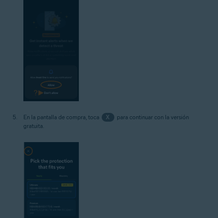
En la pantalla de compra, toca
X
para continuar con la versión
gratuita.