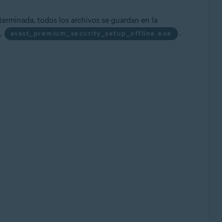
erminada, todos los archivos se guardan en la
o,
.
avast_premium_security_setup_offline.exe