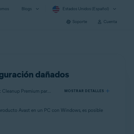
somos
Blogs
Estados Unidos (Español)
Soporte
Cuenta
figuración dañados
Se aplica a Avast One para Windows, Avast Premium Security para Windows, Avast Free Antivirus para Windows, Avast Cleanup Premium para Windows, Avast SecureLine VPN para Windows, Avast AntiTrack Premium para Windows, Avast Driver Updater para Windows, Avast Battery Saver para Windows, Avast BreachGuard para Windows
MOSTRAR DETALLES
n producto Avast en un PC con Windows, es posible