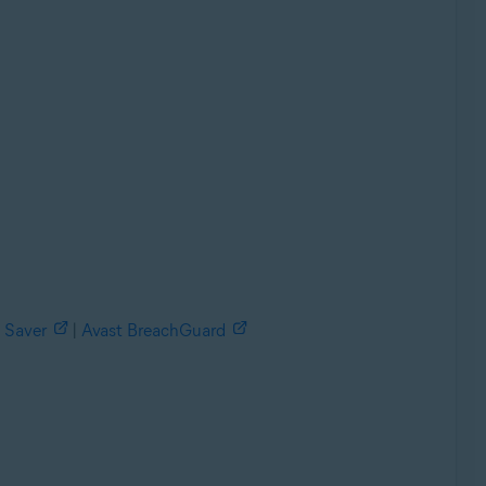
 Saver
|
Avast BreachGuard
e, 32 o 64 bits