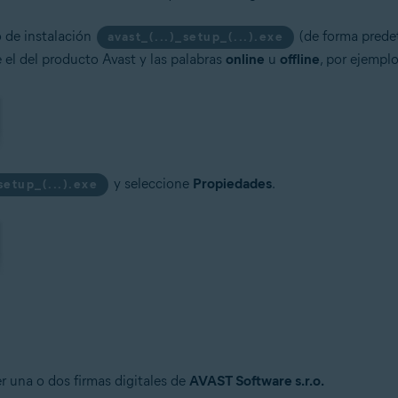
o de instalación
(de forma predet
avast_(...)_setup_(...).exe
e el del producto Avast y las palabras
online
u
offline
, por ejempl
y seleccione
Propiedades
.
_setup_(...).exe
er una o dos firmas digitales de
AVAST Software s.r.o.