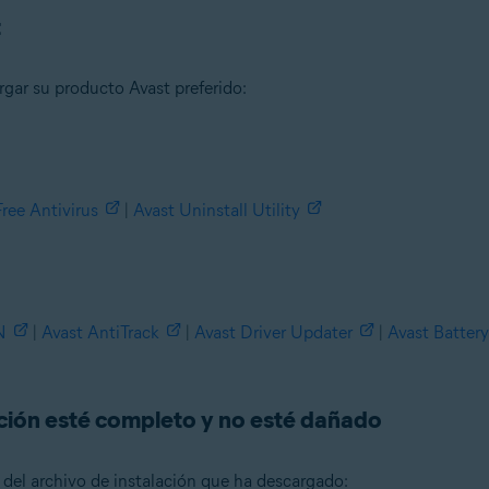
t
rgar su producto Avast preferido:
Free Antivirus
|
Avast Uninstall Utility
n
- 32 o 64 bits
N
|
Avast AntiTrack
|
Avast Driver Updater
|
Avast Battery
ional/Enterprise/Ultimate - Service Pack 1 con Convenient Rollup Updat
ación esté completo y no esté dañado
d del archivo de instalación que ha descargado: