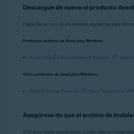
Avast Free Antivirus 21.x para Windows
Descargue de nuevo el producto Avas
Avast Cleanup Premium 21.x para Windows
Avast SecureLine VPN 5.x para Windows
Haga clic en uno de los enlaces siguientes para desca
Avast AntiTrack Premium 2.x para Windows
Avast Driver Updater 2.x para Windows
Productos antivirus de Avast para Windows
Avast Battery Saver 19.x para Windows
Avast BreachGuard 20.x para Windows
Avast One
|
Avast Premium Security
|
Avast 
Sistemas operativos:
Microsoft Windows 11 Home/Pro/Enterprise/Educatio
Otros productos de Avast para Windows
Microsoft Windows 10 Home/Pro/Enterprise/Education 
Microsoft Windows 8.1/Pro/Enterprise - 32 o 64 bits
Avast Cleanup Premium
|
Avast SecureLine VP
Microsoft Windows 8/Pro/Enterprise - 32 o 64 bits
Microsoft Windows 7 Home Basic/Home Premium/Profess
Asegúrese de que el archivo de instal
Si el error sigue apareciendo, compruebe la integrida