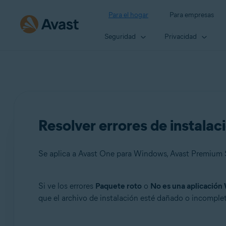
Para el hogar
Para empresas
Seguridad
Privacidad
Resolver errores de instala
Si ve los errores
Paquete roto
o
No es una aplicación
Productos:
que el archivo de instalación esté dañado o incompleto
Avast One 21.x para Windows
Avast Premium Security 21.x para Windows