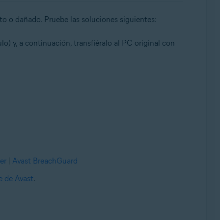
eto o dañado. Pruebe las soluciones siguientes:
o) y, a continuación, transfiéralo al PC original con
er
|
Avast BreachGuard
e de Avast
.