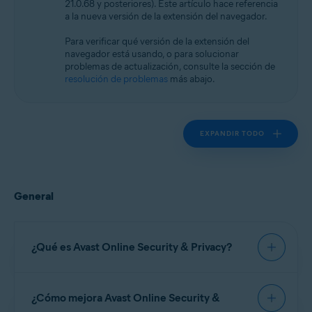
21.0.68 y posteriores). Este artículo hace referencia
Microsoft Windows 11 Home/Pro/Enterprise/Education
a la nueva versión de la extensión del navegador.
Microsoft Windows 10 Home/Pro/Enterprise/Education - 32 o 64 bits
Microsoft Windows 8.1/Pro/Enterprise - 32 o 64 bits
Para verificar qué versión de la extensión del
Microsoft Windows 8/Pro/Enterprise - 32 o 64 bits
navegador está usando, o para solucionar
Microsoft Windows 7 Home Basic/Home
problemas de actualización, consulte la sección de
Premium/Professional/Enterprise/Ultimate - Service Pack 1, 32 o 64 bits
resolución de problemas
más abajo.
Apple macOS 14.x (Sonoma)
Apple macOS 13.x (Ventura)
Apple macOS 12.x (Monterey)
EXPANDIR TODO
Apple macOS 11.x (Big Sur)
Apple macOS 10.15.x (Catalina)
Apple macOS 10.14.x (Mojave)
Apple macOS 10.13.x (High Sierra)
Apple macOS 10.12.x (Sierra)
General
¿Qué es Avast Online Security & Privacy?
Avast Online Security & Privacy
es una
¿Cómo mejora Avast Online Security &
extensión gratuita del navegador que le permite