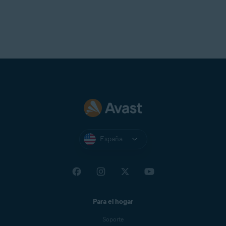
y
volver a instalar
la extensión del navegador.
NOTA:
Dado que cada
navegador gestiona
individualmente los lanzamientos
de actualizaciones para las
extensiones, no podemos
garantizar que la nueva versión
esté inmediatamente disponible
para todos los usuarios.
Si todavía tiene la versión clásica
de la extensión del navegador
España
después de seguir los pasos
anteriores, es posible que tenga
que esperar a que la actualización
esté disponible en Google
Chrome.
Para el hogar
Soporte