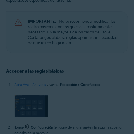
capacidades específicas del sistema.
Sistemas operativos:
Microsoft Windows 11 Home/Pro/Enterprise/Education
Microsoft Windows 10 Home/Pro/Enterprise/Education - 32 o 64 bits
IMPORTANTE:
No se recomienda modificar las
Microsoft Windows 8.1/Pro/Enterprise - 32 o 64 bits
reglas básicas a menos que sea absolutamente
Microsoft Windows 8/Pro/Enterprise - 32 o 64 bits
necesario. En la mayoría de los casos de uso, el
Microsoft Windows 7 Home Basic/Home
Cortafuegos elabora reglas óptimas sin necesidad
Premium/Professional/Enterprise/Ultimate - Service Pack 1 con
de que usted haga nada.
Convenient Rollup Update, 32 o 64 bits
Acceder a las reglas básicas
Abra Avast Antivirus
y vaya a
Protección
▸
Cortafuegos
.
Toque
Configuración
(el icono de engranaje) en la esquina superior
derecha de la pantalla.