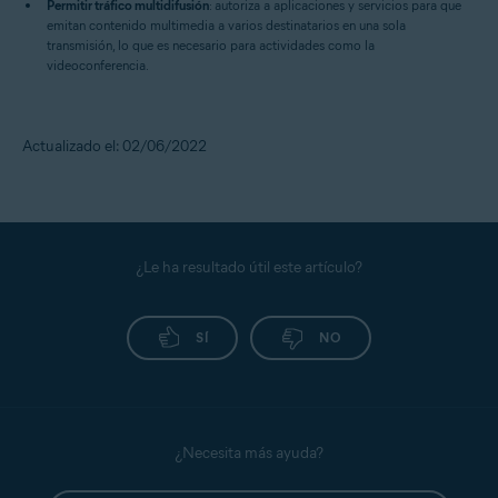
Permitir tráfico multidifusión
: autoriza a aplicaciones y servicios para que
emitan contenido multimedia a varios destinatarios en una sola
transmisión, lo que es necesario para actividades como la
videoconferencia.
Actualizado el: 02/06/2022
¿Le ha resultado útil este artículo?
SÍ
NO
¿Necesita más ayuda?