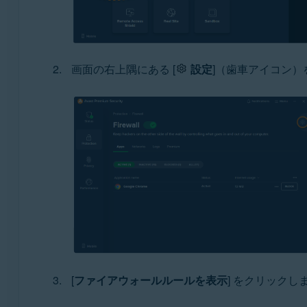
画面の右上隅にある [
設定
]（歯車アイコン）
[
ファイアウォールルールを表示
] をクリックし