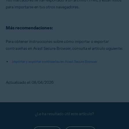
Tus marcadores se han exportado a un archivo HTML y están listos
para importarse en tus otros navegadores.
Más recomendaciones:
Para obtener instrucciones sobre cómo importar o exportar
contraseñas en Avast Secure Browser, consulta el artículo siguiente:
Importar y exportar contraseñas en Avast Secure Browser
Actualizado el: 08/04/2026
¿Le ha resultado útil este artículo?