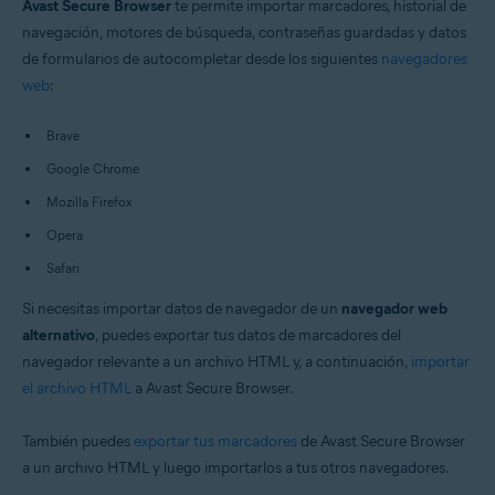
Avast Secure Browser
te permite importar marcadores, historial de
Windows y macOS
navegación, motores de búsqueda, contraseñas guardadas y datos
de formularios de autocompletar desde los siguientes
navegadores
web
:
Brave
Google Chrome
Mozilla Firefox
Opera
Safari
Si necesitas importar datos de navegador de un
navegador web
alternativo
, puedes exportar tus datos de marcadores del
navegador relevante a un archivo HTML y, a continuación,
importar
el archivo HTML
a Avast Secure Browser.
También puedes
exportar tus marcadores
de Avast Secure Browser
a un archivo HTML y luego importarlos a tus otros navegadores.