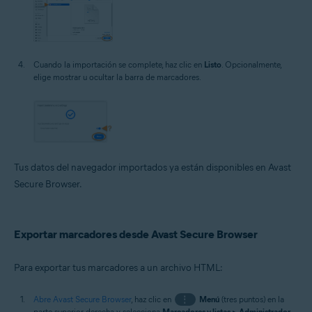
Cuando la importación se complete, haz clic en
Listo
. Opcionalmente,
elige mostrar u ocultar la barra de marcadores.
Tus datos del navegador importados ya están disponibles en Avast
Secure Browser.
Exportar marcadores desde Avast Secure Browser
Para exportar tus marcadores a un archivo HTML:
Abre Avast Secure Browser
, haz clic en
⋮
Menú
(tres puntos) en la
parte superior derecha y selecciona
Marcadores y listas
▸
Administrador