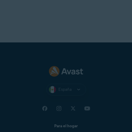
España
Para el hogar