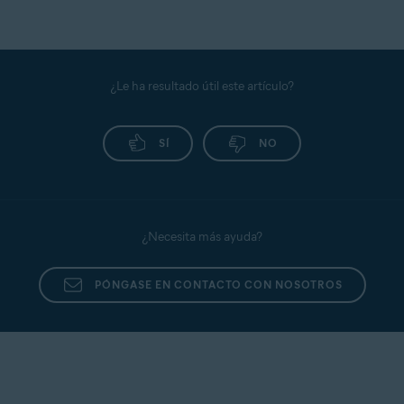
¿Le ha resultado útil este artículo?
SÍ
NO
¿Necesita más ayuda?
PÓNGASE EN CONTACTO CON NOSOTROS