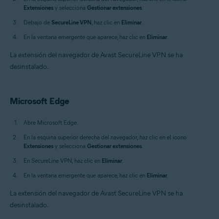
Extensiones
y selecciona
Gestionar extensiones
.
Debajo de
SecureLine VPN
, haz clic en
Eliminar
.
En la ventana emergente que aparece, haz clic en
Eliminar
.
La extensión del navegador de Avast SecureLine VPN se ha
desinstalado.
Microsoft Edge
Abre Microsoft Edge.
En la esquina superior derecha del navegador, haz clic en el icono
Extensiones
y selecciona
Gestionar extensiones
.
En SecureLine VPN, haz clic en
Eliminar
.
En la ventana emergente que aparece, haz clic en
Eliminar
.
La extensión del navegador de Avast SecureLine VPN se ha
desinstalado.