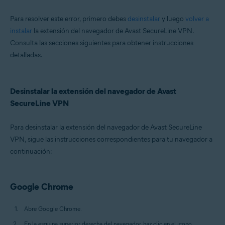
Para resolver este error, primero debes
desinstalar
y luego
volver a
Sistemas operativos:
instalar
la extensión del navegador de Avast SecureLine VPN.
Windows
Consulta las secciones siguientes para obtener instrucciones
detalladas.
Desinstalar la extensión del navegador de Avast
SecureLine VPN
Para desinstalar la extensión del navegador de Avast SecureLine
VPN, sigue las instrucciones correspondientes para tu navegador a
continuación:
Google Chrome
Abre Google Chrome.
En la esquina superior derecha del navegador, haz clic en el icono