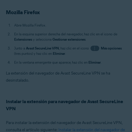
Mozilla Firefox
Abre Mozilla Firefox.
En la esquina superior derecha del navegador, haz clic en el icono de
Extensiones
y selecciona
Gestionar extensiones
.
Junto a
Avast SecureLine VPN
, haz clic en el icono
⋮
Más opciones
(tres puntos) y haz clic en
Eliminar
.
En la ventana emergente que aparece, haz clic en
Eliminar
.
La extensión del navegador de Avast SecureLine VPN se ha
desinstalado.
Instalar la extensión para navegador de Avast SecureLine
VPN
Para instalar la extensión del navegador de Avast SecureLine VPN,
consulta el artículo siguiente:
Instalar la extensión del navegador de