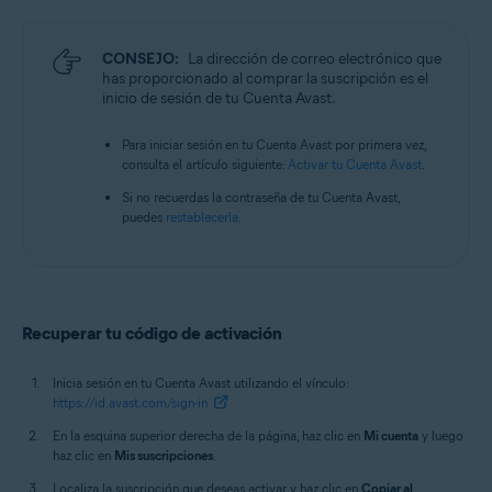
Todos los sistemas operativos compatibles
CONSEJO:
La dirección de correo electrónico que
has proporcionado al comprar la suscripción es el
inicio de sesión de tu Cuenta Avast.
Para iniciar sesión en tu Cuenta Avast por primera vez,
consulta el artículo siguiente:
Activar tu Cuenta Avast
.
Si no recuerdas la contraseña de tu Cuenta Avast,
puedes
restablecerla
.
Recuperar tu código de activación
Inicia sesión en tu Cuenta Avast utilizando el vínculo:
https://id.avast.com/sign-in
En la esquina superior derecha de la página, haz clic en
Mi cuenta
y luego
haz clic en
Mis suscripciones
.
Localiza la suscripción que deseas activar y haz clic en
Copiar al