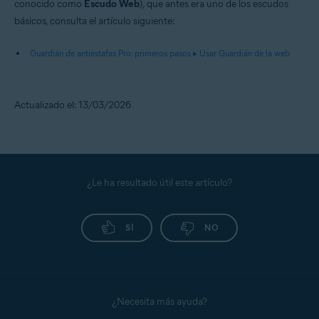
conocido como
Escudo Web
), que antes era uno de los escudos
básicos, consulta el artículo siguiente:
Guardián de antiestafas Pro: primeros pasos ▸ Usar Guardián de la web
Actualizado el: 13/03/2026
¿Le ha resultado útil este artículo?
SÍ
NO
¿Necesita más ayuda?