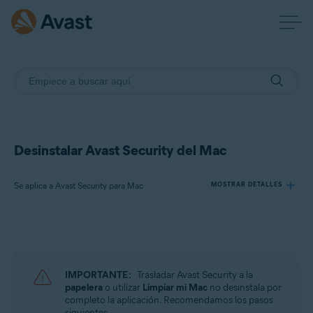
Desinstalar Avast Security del Mac
Se aplica a Avast Security para Mac
MOSTRAR DETALLES
Productos:
Avast Security 15.x para Mac
IMPORTANTE:
Trasladar Avast Security a la
Sistemas operativos:
papelera
o utilizar
Limpiar mi Mac
no desinstala por
completo la aplicación. Recomendamos los pasos
Apple macOS 13.x (Ventura)
siguientes.