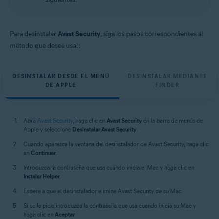
Apple macOS 12.x (Monterey)
Apple macOS 11.x (Big Sur)
Apple macOS 10.15.x (Catalina)
Apple macOS 10.14.x (Mojave)
Para desinstalar
Avast Security
, siga los pasos correspondientes al
Apple macOS 10.13.x (High Sierra)
método que desee usar:
Apple macOS 10.12.x (Sierra)
Apple Mac OS X 10.11.x (El Capitan)
DESINSTALAR DESDE EL MENÚ
DESINSTALAR MEDIANTE
DE APPLE
FINDER
Abra
Avast Security
, haga clic en
Avast Security
en la barra de menús de
Apple y seleccione
Desinstalar Avast Security
.
Cuando aparezca la ventana del desinstalador de Avast Security, haga clic
en
Continuar
.
Introduzca la contraseña que usa cuando inicia el Mac y haga clic en
Instalar Helper
.
Espere a que el desinstalador elimine Avast Security de su Mac.
Si se le pide, introduzca la contraseña que usa cuando inicia su Mac y
haga clic en
Aceptar
.