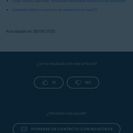
Avast Security para Mac: preguntas frecuentes ▸ Resolución de problemas
Conceder todos los permisos de protección en macOS
Actualizado el: 28/04/2025
¿Le ha resultado útil este artículo?
SÍ
NO
¿Necesita más ayuda?
PÓNGASE EN CONTACTO CON NOSOTROS