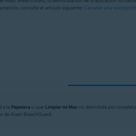
e Avast BreachGuard, la desinstalación de la aplicación
no
cancel
cripción, consulte el artículo siguiente:
Cancelar una suscripción
n
- 32 o 64 bits
onal/Enterprise/Ultimate - Service Pack 1, 32 o 64 bits
 a la
Papelera
o usar
Limpiar mi Mac
no desinstala por completo
dor de Avast BreachGuard.