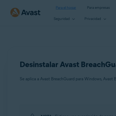
Para el hogar
Para empresas
Seguridad
Privacidad
Desinstalar Avast BreachGu
Se aplica a Avast BreachGuard para Windows, Avast
Productos:
Avast BreachGuard 22.x para Windows
Avast BreachGuard 1.x para Mac