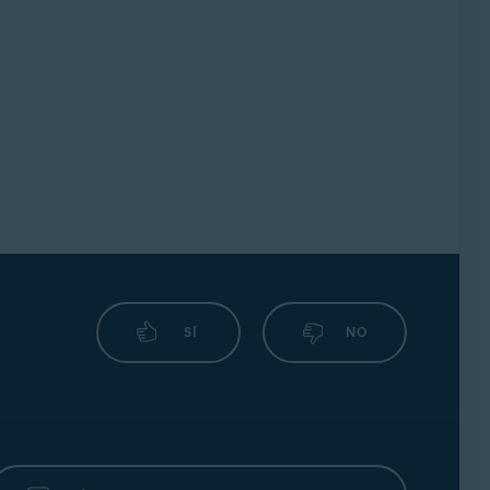
SÍ
NO