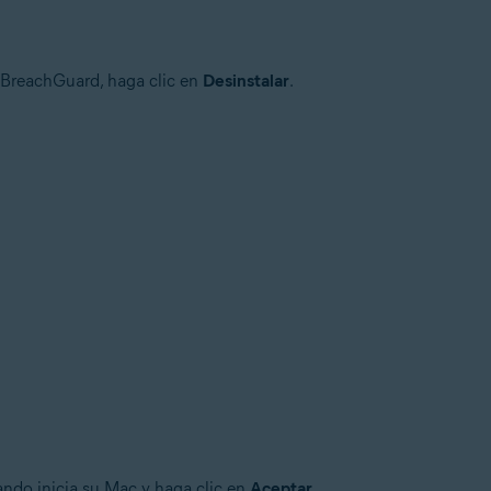
 BreachGuard, haga clic en
Desinstalar
.
uando inicia su Mac y haga clic en
Aceptar
.