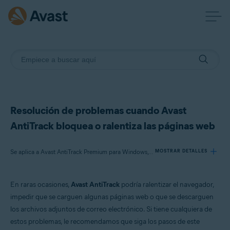
Resolución de problemas cuando Avast
AntiTrack bloquea o ralentiza las páginas web
Se aplica a Avast AntiTrack Premium para Windows, Avast AntiTrack para Mac
MOSTRAR DETALLES
En raras ocasiones,
Avast AntiTrack
podría ralentizar el navegador,
Productos:
impedir que se carguen algunas páginas web o que se descarguen
Avast AntiTrack Premium 3.x para Windows
los archivos adjuntos de correo electrónico. Si tiene cualquiera de
Avast AntiTrack 1.x para Mac
estos problemas, le recomendamos que siga los pasos de este