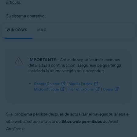
artículo.
Sistemas operativos:
Microsoft Windows 11 Home/Pro/Enterprise/Education
Su sistema operativo:
Microsoft Windows 10 Home/Pro/Enterprise/Education - 32 o 64 bits
Microsoft Windows 8.1/Pro/Enterprise - 32 o 64 bits
Microsoft Windows 8/Pro/Enterprise - 32 o 64 bits
WINDOWS
MAC
Microsoft Windows 7 Home Basic/Home
Premium/Professional/Enterprise/Ultimate - Service Pack 1, 32 o 64 bits
Apple macOS 13.x (Ventura)
Apple macOS 12.x (Monterey)
IMPORTANTE:
Antes de seguir las instrucciones
Apple macOS 11.x (Big Sur)
detalladas a continuación, asegúrese de que tenga
Apple macOS 10.15.x (Catalina)
instalada la última versión del navegador:
Apple macOS 10.14.x (Mojave)
Apple macOS 10.13.x (High Sierra)
Apple macOS 10.12.x (Sierra)
Google Chrome
|
Mozilla Firefox
|
Apple Mac OS X 10.11.x (El Capitan)
Microsoft Edge
|
Internet Explorer
|
Opera
Apple Mac OS X 10.10.x (Yosemite)
Si el problema persiste después de actualizar el navegador, añada el
sitio web afectado a la lista de
Sitios web permitidos
de Avast
AntiTrack: