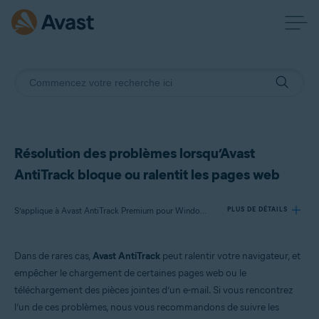
Résolution des problèmes lorsqu’Avast
AntiTrack bloque ou ralentit les pages web
S’applique à Avast AntiTrack Premium pour Windows, Avast AntiTrack pour Mac
PLUS DE DÉTAILS
Dans de rares cas,
Avast AntiTrack
peut ralentir votre navigateur, et
Produits:
empêcher le chargement de certaines pages web ou le
Avast AntiTrack Premium 3.x pour Windows
téléchargement des pièces jointes d’un e-mail. Si vous rencontrez
Avast AntiTrack 1.x pour Mac
l’un de ces problèmes, nous vous recommandons de suivre les