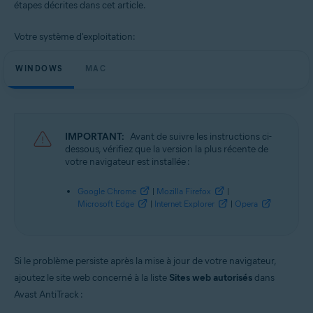
étapes décrites dans cet article.
Systèmes d'exploitation:
Microsoft Windows 11 Famille/Pro/Entreprise/Éducation
Votre système d'exploitation:
Microsoft Windows 10 Famille/Pro/Entreprise/Éducation (32/64 bits)
Microsoft Windows 8.1/Professionnel/Entreprise (32/64 bits)
Microsoft Windows 8/Professionnel/Entreprise (32/64 bits)
WINDOWS
MAC
Microsoft Windows 7 Édition Familiale Basique/Édition Familiale
Premium/Professionnel/Entreprise/Édition Intégrale - Service Pack 1
(32/64 bits)
Apple macOS 13.x (Ventura)
IMPORTANT:
Avant de suivre les instructions ci-
Apple macOS 12.x (Monterey)
dessous, vérifiez que la version la plus récente de
Apple macOS 11.x (Big Sur)
votre navigateur est installée :
Apple macOS 10.15.x (Catalina)
Apple macOS 10.14.x (Mojave)
Apple macOS 10.13.x (High Sierra)
Google Chrome
|
Mozilla Firefox
|
Apple macOS 10.12.x (Sierra)
Microsoft Edge
|
Internet Explorer
|
Opera
Apple mac OS X 10.11.x (El Capitan)
Apple mac OS X 10.10.x (Yosemite)
Si le problème persiste après la mise à jour de votre navigateur,
ajoutez le site web concerné à la liste
Sites web autorisés
dans
Avast AntiTrack :