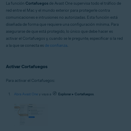
Microsoft Windows 11 Home/Pro/Enterprise/Education
La función
Cortafuegos
de Avast One supervisa todo el tráfico de
Microsoft Windows 10 Home/Pro/Enterprise/Education - 32 o 64 bits
red entre el Mac y el mundo exterior para protegerle contra
Microsoft Windows 8.1/Pro/Enterprise - 32 o 64 bits
comunicaciones e intrusiones no autorizadas. Esta función está
Microsoft Windows 8/Pro/Enterprise - 32 o 64 bits
Microsoft Windows 7 Home Basic/Home
diseñada de forma que requiere una configuración mínima. Para
Premium/Professional/Enterprise/Ultimate - Service Pack 1 con
asegurarse de que está protegido, lo único que debe hacer es
Convenient Rollup Update, 32 o 64 bits
activar el Cortafuegos y, cuando se le pregunte, especificar si la red
Apple macOS 14.x (Sonoma)
a la que se conecta es
de confianza
.
Apple macOS 13.x (Ventura)
Apple macOS 12.x (Monterey)
Apple macOS 11.x (Big Sur)
Apple macOS 10.15.x (Catalina)
Activar Cortafuegos
Apple macOS 10.14.x (Mojave)
Apple macOS 10.13.x (High Sierra)
Para activar el Cortafuegos:
Abra Avast One
y vaya a
Explorar
▸
Cortafuegos
.