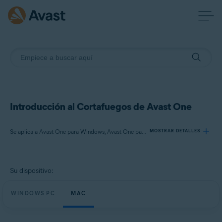
Introducción al Cortafuegos de Avast One
Se aplica a Avast One para Windows, Avast One para Mac
MOSTRAR DETALLES
Productos:
Su dispositivo:
Avast One 24.x para Windows
Avast One 24.x para Mac
WINDOWS PC
MAC
Sistemas operativos: