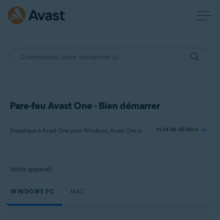
Pare-feu Avast One - Bien démarrer
S’applique à Avast One pour Windows, Avast One pour Mac
PLUS DE DÉTAILS
Produits:
Votre appareil:
Avast One 24.x pour Windows
Avast One 24.x pour Mac
WINDOWS PC
MAC
Systèmes d'exploitation: