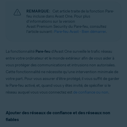
Microsoft Windows 11 Famille/Pro/Entreprise/Éducation
Microsoft Windows 10 Famille/Pro/Entreprise/Éducation (32/64 bits)
REMARQUE:
Cet article traite de la fonction Pare-
Microsoft Windows 8.1/Professionnel/Entreprise (32/64 bits)
feu incluse dans Avast One. Pour plus
Microsoft Windows 8/Professionnel/Entreprise (32/64 bits)
d’informations sur la version
Microsoft Windows 7 Édition Familiale Basique/Édition Familiale
Avast Premium Security du Pare-feu, consultez
Premium/Professionnel/Entreprise/Édition Intégrale - Service Pack 1
l’article suivant :
Pare-feu Avast - Bien démarrer
.
avec mise à jour cumulative de commodité (32/64 bits)
Apple macOS 14.x (Sonoma)
Apple macOS 13.x (Ventura)
La fonctionnalité
Pare-feu
d’Avast One surveille le trafic réseau
Apple macOS 12.x (Monterey)
entre votre ordinateur et le monde extérieur afin de vous aider à
Apple macOS 11.x (Big Sur)
Apple macOS 10.15.x (Catalina)
vous protéger des communications et intrusions non autorisées.
Apple macOS 10.14.x (Mojave)
Cette fonctionnalité ne nécessite qu’une intervention minimale de
Apple macOS 10.13.x (High Sierra)
votre part. Pour vous assurer d’être protégé, il vous suffit de garder
le Pare-feu activé, et, quand vous y êtes invité, de spécifier si le
réseau auquel vous vous connectez est
de confiance ou non
.
Ajouter des réseaux de confiance et des réseaux non
fiables