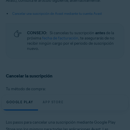
Avast), consulta el artículo siguiente, alternativamente:
Android y iOS
Cancelar una suscripción de Avast mediante tu cuenta Avast
CONSEJO:
Si cancelas tu suscripción
antes
de la
próxima
fecha de facturación
, te asegurarás de no
recibir ningún cargo por el periodo de suscripción
nuevo.
Cancelar la suscripción
Tu método de compra:
GOOGLE PLAY
APP STORE
Los pasos para cancelar una suscripción mediante Google Play
Store son los mismos para todas las aplicaciones Avast. Las