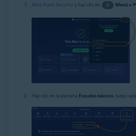
Abre Avast Security
y haz clic en
Menú
▸
P
☰
Haz clic en la pestaña
Escudos básicos
, luego se