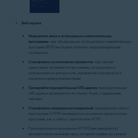
Веб-защита
:
Уведомлять меня о потенциально нежелательных
программах
: при обнаружении потенциально нежелательных
программ (PUP) вы будете получать предупреждающее
сообщение.
Сканировать на наличие инструментов
: под такими
средствами понимаются программы, которые могут
использоваться для доступа, управления и возможного
нанесения вреда компьютерам.
Проверяйте подозрительные URL-адреса
: подозрительные
URL-адреса проверяются по списку Avast с надежными
сайтами.
Сканировать защищенные соединения
: защищенные сайты с
протоколом HTTPS проверяются на наличие вредоносных
программ, как и сайты с протоколом HTTP.
Принудительное понижение HTTP3 (рекомендуется):
автоматически понижает весь интернет-трафик до уровня