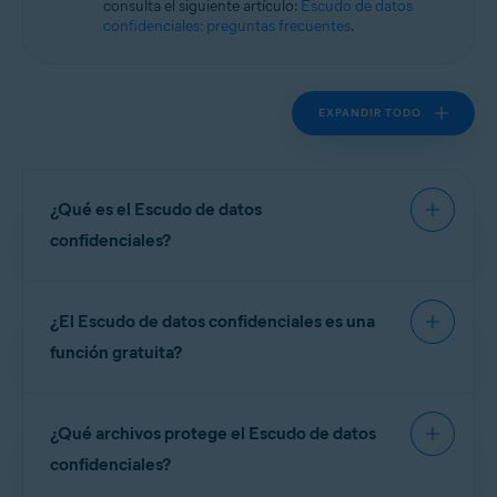
consulta el siguiente artículo:
Escudo de datos
Windows
confidenciales: preguntas frecuentes
.
EXPANDIR TODO
¿Qué es el Escudo de datos
confidenciales?
El
Escudo de datos confidenciales
proporciona
¿El Escudo de datos confidenciales es una
una capa adicional de protección para tus
documentos confidenciales frente al software
función gratuita?
malicioso y el acceso no autorizado. Los
documentos confidenciales son aquellos que
No. El Escudo de datos confidenciales solo está
contienen información personal que, de revelarse,
¿Qué archivos protege el Escudo de datos
disponible en la versión de pago de Avast One.
puede poner en riesgo tu seguridad y tu identidad.
confidenciales?
El Escudo de datos confidenciales protege tu