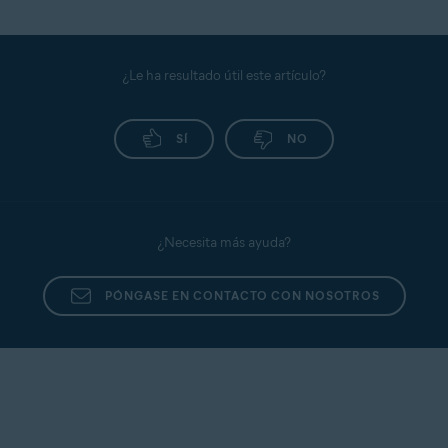
Para administrar los permisos de aplicación del
de Avast One: primeros pasos
.
Escudo de datos confidenciales, consulta el
siguiente artículo:
Escudo de datos confidenciales
de Avast One: primeros pasos
.
¿Le ha resultado útil este artículo?
SÍ
NO
¿Necesita más ayuda?
PÓNGASE EN CONTACTO CON NOSOTROS