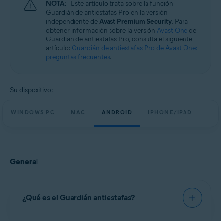
NOTA:
Este artículo trata sobre la función
Sistemas operativos:
Guardián de antiestafas Pro en la versión
Windows, macOS, Android y iOS
independiente de
Avast Premium Security
. Para
obtener información sobre la versión
Avast One
de
Guardián de antiestafas Pro, consulta el siguiente
artículo:
Guardián de antiestafas Pro de Avast One:
preguntas frecuentes
.
Su dispositivo:
WINDOWS PC
MAC
ANDROID
IPHONE/IPAD
General
¿Qué es el Guardián antiestafas?