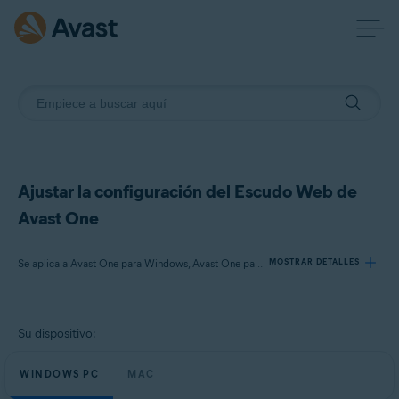
Ajustar la configuración del Escudo Web de
Avast One
Se aplica a Avast One para Windows, Avast One para Mac
MOSTRAR DETALLES
Productos:
Su dispositivo:
Avast One 24.x para Windows
Avast One 24.x para Mac
WINDOWS PC
MAC