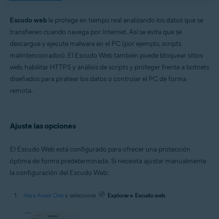
Sistemas operativos:
Microsoft Windows 11 Home/Pro/Enterprise/Education
Escudo web
le protege en tiempo real analizando los datos que se
Microsoft Windows 10 Home/Pro/Enterprise/Education - 32 o 64 bits
transfieren cuando navega por Internet. Así se evita que se
Microsoft Windows 8.1/Pro/Enterprise - 32 o 64 bits
descargue y ejecute malware en el PC (por ejemplo, scripts
Microsoft Windows 8/Pro/Enterprise - 32 o 64 bits
Microsoft Windows 7 Home Basic/Home
malintencionados). El Escudo Web también puede bloquear sitios
Premium/Professional/Enterprise/Ultimate - Service Pack 1 con
web, habilitar HTTPS y análisis de scripts y proteger frente a botnets
Convenient Rollup Update, 32 o 64 bits
diseñados para piratear los datos o controlar el PC de forma
Apple macOS 14.x (Sonoma)
remota.
Apple macOS 13.x (Ventura)
Apple macOS 12.x (Monterey)
Apple macOS 11.x (Big Sur)
Apple macOS 10.15.x (Catalina)
Ajuste las opciones
Apple macOS 10.14.x (Mojave)
Apple macOS 10.13.x (High Sierra)
El Escudo Web está configurado para ofrecer una protección
óptima de forma predeterminada. Si necesita ajustar manualmente
la configuración del Escudo Web:
Abra Avast One
y seleccione
Explorar
▸
Escudo web
.