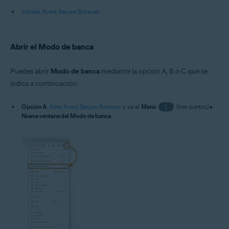
Instalar Avast Secure Browser
Abrir el Modo de banca
Puedes abrir
Modo de banca
mediante la opción A, B o C que se
indica a continuación:
Opción A
:
Abre Avast Secure Browser
y ve al
Menú
⋮
(tres puntos) ▸
Nueva ventana del Modo de banca
.