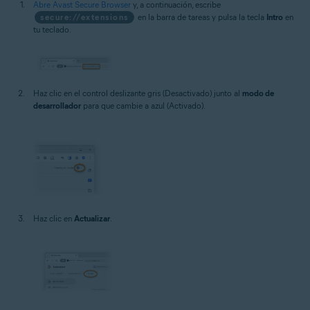
Abre Avast Secure Browser
y, a continuación, escribe
secure://extensions
en la barra de tareas y pulsa la tecla
Intro
en
tu teclado.
Haz clic en el control deslizante gris (Desactivado) junto al
modo de
desarrollador
para que cambie a azul (Activado).
Haz clic en
Actualizar
.