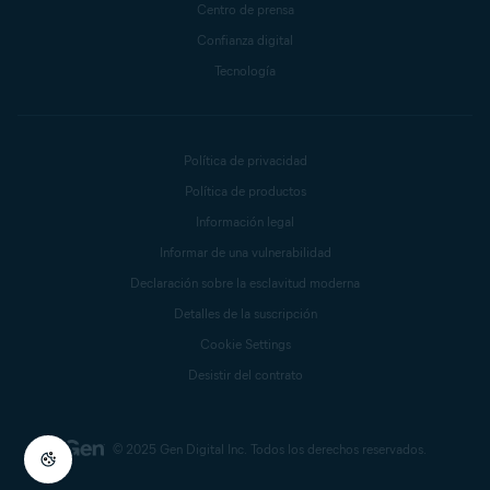
Centro de prensa
Confianza digital
Tecnología
Política de privacidad
Política de productos
Información legal
Informar de una vulnerabilidad
Declaración sobre la esclavitud moderna
Detalles de la suscripción
Cookie Settings
Desistir del contrato
© 2025 Gen Digital Inc.
Todos los derechos reservados.