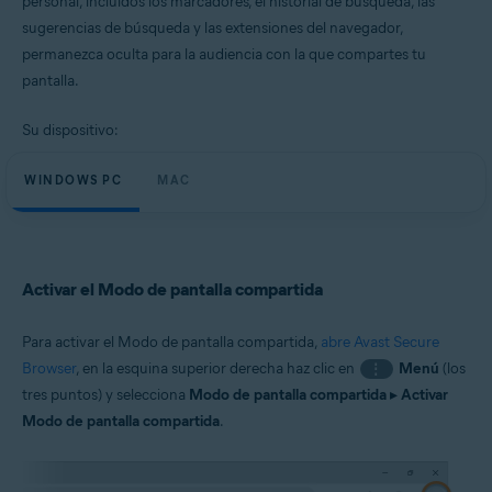
personal, incluidos los marcadores, el historial de búsqueda, las
Windows y macOS
sugerencias de búsqueda y las extensiones del navegador,
permanezca oculta para la audiencia con la que compartes tu
pantalla.
Su dispositivo:
WINDOWS PC
MAC
Activar el Modo de pantalla compartida
Para activar el Modo de pantalla compartida,
abre Avast Secure
Browser
, en la esquina superior derecha haz clic en
Menú
(los
⋮
tres puntos) y selecciona
Modo de pantalla compartida
▸
Activar
Modo de pantalla compartida
.