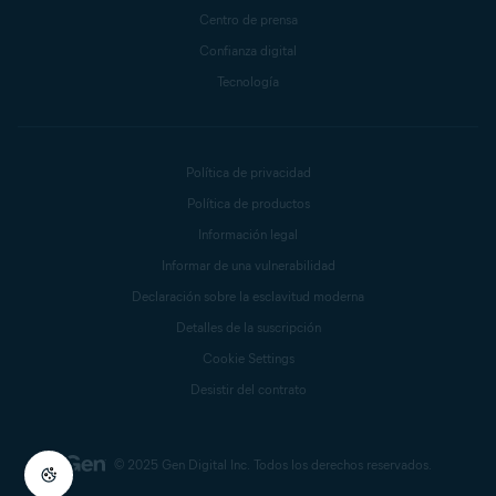
Centro de prensa
Confianza digital
Tecnología
Política de privacidad
Política de productos
Información legal
Informar de una vulnerabilidad
Declaración sobre la esclavitud moderna
Detalles de la suscripción
Cookie Settings
Desistir del contrato
© 2025 Gen Digital Inc.
Todos los derechos reservados.