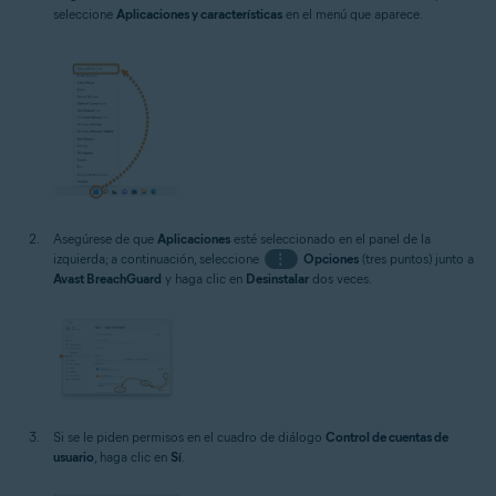
seleccione
Aplicaciones y características
en el menú que aparece.
Asegúrese de que
Aplicaciones
esté seleccionado en el panel de la
izquierda; a continuación, seleccione
⋮
Opciones
(tres puntos) junto a
Avast BreachGuard
y haga clic en
Desinstalar
dos veces.
Si se le piden permisos en el cuadro de diálogo
Control de cuentas de
usuario
, haga clic en
Sí
.