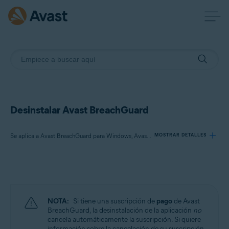
Desinstalar Avast BreachGuard
Se aplica a Avast BreachGuard para Windows, Avast BreachGuard para Mac
MOSTRAR DETALLES
Productos:
Avast BreachGuard 22.x para Windows
Avast BreachGuard 1.x para Mac
NOTA:
Si tiene una suscripción de
pago
de Avast
BreachGuard, la desinstalación de la aplicación
no
Sistemas operativos:
cancela automáticamente la suscripción. Si quiere
información sobre la cancelación de su suscripción,