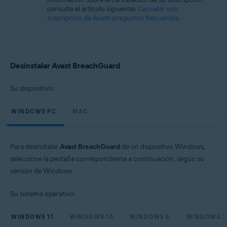
Microsoft Windows 11 Home/Pro/Enterprise/Education
consulte el artículo siguiente:
Cancelar una
Microsoft Windows 10 Home/Pro/Enterprise/Education - 32 o 64 bits
suscripción de Avast: preguntas frecuentes
.
Microsoft Windows 8.1/Pro/Enterprise - 32 o 64 bits
Microsoft Windows 8/Pro/Enterprise - 32 o 64 bits
Microsoft Windows 7 Home Basic/Home
Premium/Professional/Enterprise/Ultimate - Service Pack 1, 32 o 64 bits
Desinstalar Avast BreachGuard
Apple macOS 12.x (Monterey)
Apple macOS 11.x (Big Sur)
Apple macOS 10.15.x (Catalina)
Su dispositivo:
Apple macOS 10.14.x (Mojave)
Apple macOS 10.13.x (High Sierra)
WINDOWS PC
MAC
Para desinstalar
Avast BreachGuard
de un dispositivo Windows,
seleccione la pestaña correspondiente a continuación, según su
versión de Windows.
Su sistema operativo:
WINDOWS 11
WINDOWS 10
WINDOWS 8
WINDOWS 7