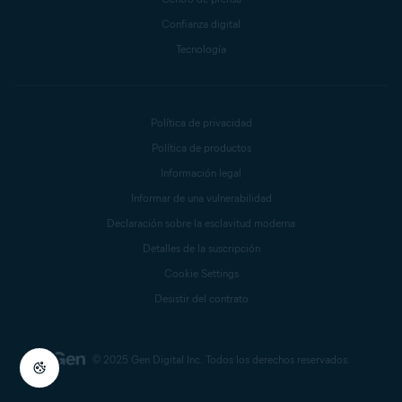
Confianza digital
Tecnología
Política de privacidad
Política de productos
Información legal
Informar de una vulnerabilidad
Declaración sobre la esclavitud moderna
Detalles de la suscripción
Cookie Settings
Desistir del contrato
© 2025 Gen Digital Inc.
Todos los derechos reservados.