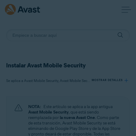
Instalar Avast Mobile Security
Se aplica a Avast Mobile Security, Avast Mobile Security Premium, Avast Mobile Security Ultimate
MOSTRAR DETALLES
Productos:
NOTA:
Este artículo se aplica a la app antigua
Avast Mobile Security
Avast Mobile Security
, que está siendo
Avast Mobile Security Premium
reemplazada por
la nueva Avast One
. Como parte
Avast Mobile Security Ultimate
de esta transición, Avast Mobile Security se está
eliminando de Google Play Store y de la App Store
y pronto dejará de estar disponible. Todas las
Sistemas operativos: