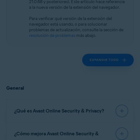
21.0.68 y posteriores). Este artículo hace referencia
Microsoft Windows 11 Home/Pro/Enterprise/Education
a la nueva versión de la extensión del navegador.
Microsoft Windows 10 Home/Pro/Enterprise/Education - 32 o 64 bits
Microsoft Windows 8.1/Pro/Enterprise - 32 o 64 bits
Para verificar qué versión de la extensión del
Microsoft Windows 8/Pro/Enterprise - 32 o 64 bits
navegador está usando, o para solucionar
Microsoft Windows 7 Home Basic/Home
problemas de actualización, consulte la sección de
Premium/Professional/Enterprise/Ultimate - Service Pack 1, 32 o 64 bits
resolución de problemas
más abajo.
Apple macOS 14.x (Sonoma)
Apple macOS 13.x (Ventura)
Apple macOS 12.x (Monterey)
EXPANDIR TODO
Apple macOS 11.x (Big Sur)
Apple macOS 10.15.x (Catalina)
Apple macOS 10.14.x (Mojave)
Apple macOS 10.13.x (High Sierra)
Apple macOS 10.12.x (Sierra)
General
¿Qué es Avast Online Security & Privacy?
Avast Online Security & Privacy
es una
¿Cómo mejora Avast Online Security &
extensión gratuita del navegador que le permite