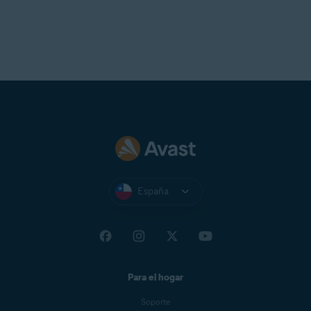
y
volver a instalar
la extensión del navegador.
NOTA:
Dado que cada
navegador gestiona
individualmente los lanzamientos
de actualizaciones para las
extensiones, no podemos
garantizar que la nueva versión
esté inmediatamente disponible
para todos los usuarios.
Si todavía tiene la versión clásica
de la extensión del navegador
España
después de seguir los pasos
anteriores, es posible que tenga
que esperar a que la actualización
esté disponible en Google
Chrome.
Para el hogar
Soporte